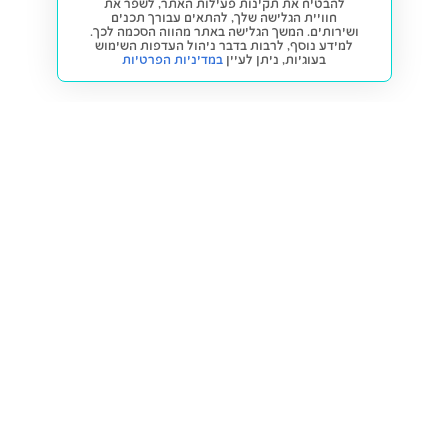
להבטיח את תקינות פעילות האתר, לשפר את
חוויית הגלישה שלך, להתאים עבורך תכנים
ושירותים. המשך הגלישה באתר מהווה הסכמה לכך.
למידע נוסף, לרבות בדבר ניהול העדפות השימוש
בעוגיות,
ניתן לעיין
במדיניות הפרטיות
חזרה למעלה
קנייה ומכירה
פתרונות freesbe
מטרו freesbe