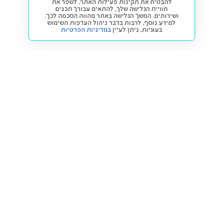
להבטיח את תקינות פעילות האתר, לשפר את
חוויית הגלישה שלך, להתאים עבורך תכנים
ושירותים. המשך הגלישה באתר מהווה הסכמה לכך.
למידע נוסף, לרבות בדבר ניהול העדפות השימוש
בעוגיות,
ניתן לעיין
במדיניות הפרטיות
חזרה למעלה
קנייה ומכירה
פתרונות freesbe
מטרו freesbe