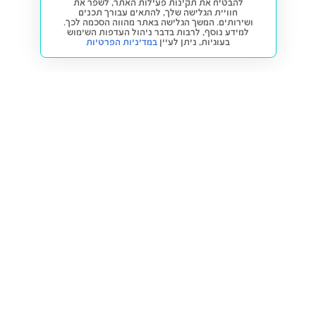
להבטיח את תקינות פעילות האתר, לשפר את
חוויית הגלישה שלך, להתאים עבורך תכנים
ושירותים. המשך הגלישה באתר מהווה הסכמה לכך.
למידע נוסף, לרבות בדבר ניהול העדפות השימוש
בעוגיות,
ניתן לעיין
במדיניות הפרטיות
חזרה למעלה
קנייה ומכירה
פתרונות freesbe
מטרו freesbe