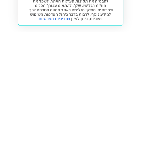
להבטיח את תקינות פעילות האתר, לשפר את
חוויית הגלישה שלך, להתאים עבורך תכנים
ושירותים. המשך הגלישה באתר מהווה הסכמה לכך.
למידע נוסף, לרבות בדבר ניהול העדפות השימוש
בעוגיות,
ניתן לעיין
במדיניות הפרטיות
חזרה למעלה
קנייה ומכירה
פתרונות freesbe
מטרו freesbe