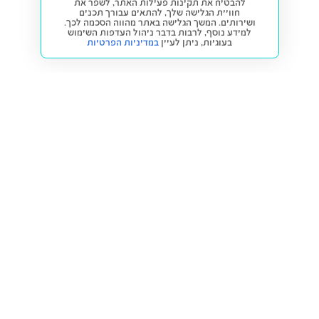
להבטיח את תקינות פעילות האתר, לשפר את
חוויית הגלישה שלך, להתאים עבורך תכנים
ושירותים. המשך הגלישה באתר מהווה הסכמה לכך.
למידע נוסף, לרבות בדבר ניהול העדפות השימוש
בעוגיות,
ניתן לעיין
במדיניות הפרטיות
חזרה למעלה
קנייה ומכירה
פתרונות freesbe
מטרו freesbe