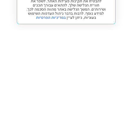
להבטיח את תקינות פעילות האתר, לשפר את
חוויית הגלישה שלך, להתאים עבורך תכנים
ושירותים. המשך הגלישה באתר מהווה הסכמה לכך.
למידע נוסף, לרבות בדבר ניהול העדפות השימוש
בעוגיות,
ניתן לעיין
במדיניות הפרטיות
חזרה למעלה
קנייה ומכירה
פתרונות freesbe
מטרו freesbe