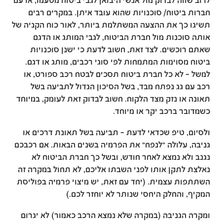
לרוב שווה לבדוק מול אנשי היבואן לגבי ביטוח מטעמו, או עם
חברות ביטוח/ סוכנויות שהוא עובד איתן. במקרים רבים
תשיגו כך את ההצעה המשתלמת ביותר, לאור כוח הקניה של
אותה סוכנות מול חברת הביטוח, לגבי המותג או הדגם
שאתם רוכשים. לצד זאת, חשוב לדעת כי ישנן סוכנויות
ביטוח מסוימות המתמחות לפי סוגי רכבים, מותג או דגם.
למשל – לא כל חברת ביטוח תסכים לבטח רכב ספורט, או
רכב עם גג נפתח מבד, בשל הסיכון הגדול לתביעה בשל
תאונה או נזק מצד הלקוח. חשוב לבדוק זאת לעומק, במיוחד
כשמדובר ברכב יקר או מיוחד.
ולסיום, טיפ שכדאי לדעת – תביעה בשל תאונת דרכים או
גניבה, עלולה "לנפח" את הפרמיה בשנים הבאות. אם רכבכם
נגנב ולא נמצא לאחר חודש, ובשל כך חברת הביטוח לא
נאלצת לתקן אותו לפני השבתו אליכם, לא תחול במקרה זה
השתתפות עצמית. (יחד עם זאת, יש מיצוי פרמיה בפוליסת
המקיף, והחלק היחסי שנותר לא יוחזר לכם.)
ומקרה הגניבה (במקרה שלא נמצא הרכב כאמור) לא יגרום