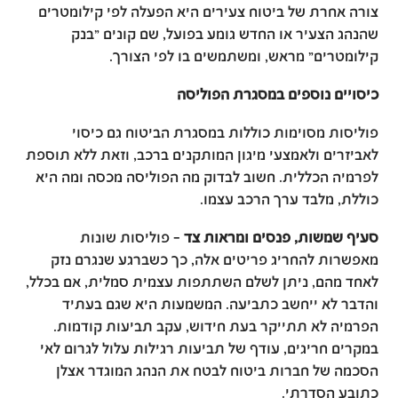
צורה אחרת של ביטוח צעירים היא הפעלה לפי קילומטרים
שהנהג הצעיר או החדש גומע בפועל, שם קונים "בנק
קילומטרים" מראש, ומשתמשים בו לפי הצורך.
כיסויים נוספים במסגרת הפוליסה
פוליסות מסוימות כוללות במסגרת הביטוח גם כיסוי
לאביזרים ולאמצעי מיגון המותקנים ברכב, וזאת ללא תוספת
לפרמיה הכללית. חשוב לבדוק מה הפוליסה מכסה ומה היא
כוללת, מלבד ערך הרכב עצמו.
סעיף שמשות, פנסים ומראות צד
– פוליסות שונות
מאפשרות להחריג פריטים אלה, כך כשברגע שנגרם נזק
לאחד מהם, ניתן לשלם השתתפות עצמית סמלית, אם בכלל,
והדבר לא ייחשב כתביעה. המשמעות היא שגם בעתיד
הפרמיה לא תתייקר בעת חידוש, עקב תביעות קודמות.
במקרים חריגים, עודף של תביעות רגילות עלול לגרום לאי
הסכמה של חברות ביטוח לבטח את הנהג המוגדר אצלן
כתובע הסדרתי.