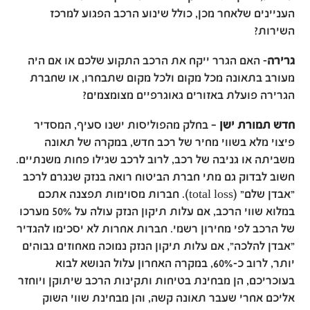
העניינים שלאחר מכן, כולל שינוע הרכב הפגוע למרכז
השירות?
גרירה
- האם הגרר ייקח את הרכב התקוע שלכם או אם היה
מעורב בתאונה מכל מקום ולכל מקום שתבחרו, או שחברת
הגרירה פועלת באזורים גאוגרפיים מצומצמים?
חדש תמורת ישן
– בחלק מהפוליסות ישנו סעיף, המסדיר
פיצוי מלא בשווי מחיר של רכב חדש, במקרה של תאונה
משביתה או גניבה של רכב, לרוב לרכב שגילו פחות משנתיים.
חשוב לבדוק גם מתי חברת הביטוח רואה בנזק שנגרם לרכב
"אבדן שלם" (total loss). חברות מסוימות תפצנה אתכם
במלוא שווי הרכב, אם עלות תיקון הנזק עולה על 50% מערכו
של הרכב לפי מחירון רשמי. חברות אחרות לא יסכימו להגדיר
"אבדן להלכה", אם עלות תיקון הנזק נמוכה מאחוזים גבוהים
יותר, לרוב כ-60%, במקרה האחרון עלול הנושא לבוא
בעוכריכם, הן מבחינת בטיחות ותקינות הרכב שיתוקן ויוחזר
אליכם אחרי שעבר תאונה קשה, והן מבחינת שווי השוק