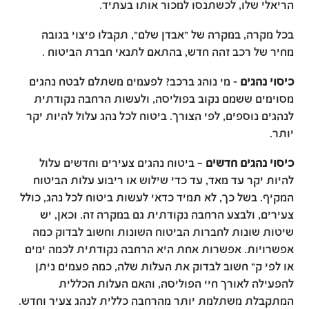
הריאלי שלו, לכשתנסו למכור אותו בעתיד.
בכל מקרה, במקרה של "אבדן שלם", תקבלו פיצוי בגובה
מחיר של רכב זהה חדש, בהתאם לתנאי חברת הביטוח .
כיסוי נהגים
- מי נוהג ברכב? לפעמים משתלם לבטח נהגים
מסוימים ששמם נקוב בפוליסה, ולעשות הרחבה נקודתית
לנהגים נוספים, לפי הצורך. ביטוח לכל נהג עלול להיות יקר
יותר.
כיסוי נהגים חדשים
– ביטוח נהגים צעירים וחדשים עלול
להיות יקר עד מאד, עד כדי שילוש או ריבוע עלות הביטוח
המקיף. בשל כך, לא תמיד כדאי לעשות ביטוח לכל נהג, כולל
צעירים, ולבצע הרחבה נקודתית גם במקרה זה. וכאן, יש
שיטות שונות לחברות הביטוח השונות וחשוב לבדוק כמה
אפשרויות. אפשרות אחת היא הרחבה נקודתית לכמה ימים
או לפי ק" חשוב לבדוק את העלות שלה, כמה פעמים ניתן
להפעילה לאורך חיי הפוליסה, והאם העלות הכללית
המתקבלת משתלמת יותר מהרחבה כללית לנהג צעיר וחדש.