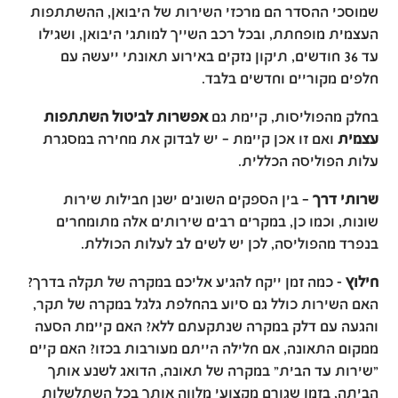
שמוסכי ההסדר הם מרכזי השירות של היבואן, ההשתתפות
העצמית מופחתת, ובכל רכב השייך למותגי היבואן, ושגילו
עד 36 חודשים, תיקון נזקים באירוע תאונתי ייעשה עם
חלפים מקוריים וחדשים בלבד.
בחלק מהפוליסות, קיימת גם
אפשרות לביטול השתתפות
עצמית
ואם זו אכן קיימת – יש לבדוק את מחירה במסגרת
עלות הפוליסה הכללית.
שרותי דרך
– בין הספקים השונים ישנן חבילות שירות
שונות, וכמו כן, במקרים רבים שירותים אלה מתומחרים
בנפרד מהפוליסה, לכן יש לשים לב לעלות הכוללת.
חילוץ
- כמה זמן ייקח להגיע אליכם במקרה של תקלה בדרך?
האם השירות כולל גם סיוע בהחלפת גלגל במקרה של תקר,
והגעה עם דלק במקרה שנתקעתם ללא? האם קיימת הסעה
ממקום התאונה, אם חלילה הייתם מעורבות בכזו? האם קיים
"שירות עד הבית" במקרה של תאונה, הדואג לשנע אותך
הביתה, בזמן שגורם מקצועי מלווה אותך בכל השתלשלות