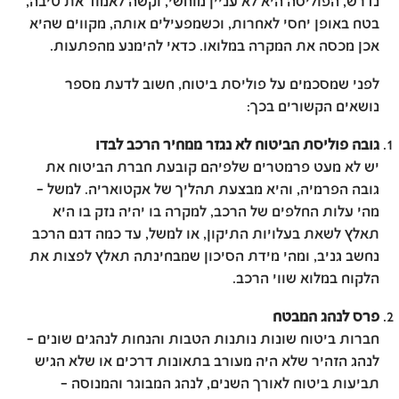
נדרש, הפוליסה היא לא עניין מוחשי, וקשה לאמוד את טיבה,
בטח באופן יחסי לאחרות, וכשמפעילים אותה, מקווים שהיא
אכן מכסה את המקרה במלואו. כדאי להימנע מהפתעות.
לפני שמסכמים על פוליסת ביטוח, חשוב לדעת מספר
נושאים הקשורים בכך:
גובה פוליסת הביטוח לא נגזר ממחיר הרכב לבדו
יש לא מעט פרמטרים שלפיהם קובעת חברת הביטוח את
גובה הפרמיה, והיא מבצעת תהליך של אקטואריה. למשל –
מהי עלות החלפים של הרכב, למקרה בו יהיה נזק בו היא
תאלץ לשאת בעלויות התיקון, או למשל, עד כמה דגם הרכב
נחשב גניב, ומהי מידת הסיכון שמבחינתה תאלץ לפצות את
הלקוח במלוא שווי הרכב.
פרס לנהג המבטח
חברות ביטוח שונות נותנות הטבות והנחות לנהגים שונים –
לנהג הזהיר שלא היה מעורב בתאונות דרכים או שלא הגיש
תביעות ביטוח לאורך השנים, לנהג המבוגר והמנוסה –