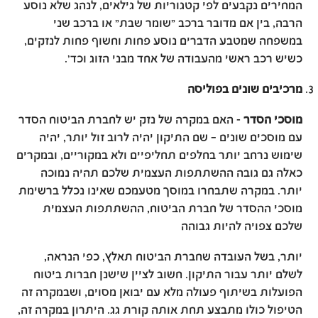
המחירים נקבעים לפי קטגוריות של גילאים, לנהג שלא נוסע
הרבה, בין אם מדובר ברכב "שומר שבת" או ברכב שני
במשפחה שמטבע הדברים נוסע פחות וחשוף פחות לנזקים,
כשיש רכב ראשי מהעבודה של אחד מבני הזוג וכד'.
מרכיבים שונים בפוליסה
מוסכי הסדר
- האם במקרה של נזק יש לחברת הביטוח הסדר
עם מוסכים שונים – שם התיקון יהיה לרוב זול יותר, יהיה
שימוש נרחב יותר בחלפים תחליפיים ולא במקוריים, ובמקרים
כאלה גם גובה ההשתתפות העצמית שלכם תהיה נמוכה
יותר. במקרה שתבחרו במוסך מטעמכם שאינו נכלל ברשימת
מוסכי ההסדר של חברת הביטוח, ההשתתפות העצמית
שלכם צפויה להיות גבוהה
יותר, בשל העובדה שחברת הביטוח תאלץ, כפי הנראה,
לשלם יותר עבור התיקון. חשוב לציין שישנן חברות ביטוח
הפועלות בשיתוף פעולה מלא עם יבואן מסוים, ושבמקרה זה
הטיפול כולו מתבצע תחת אותה קורת גג. היתרון במקרה זה,