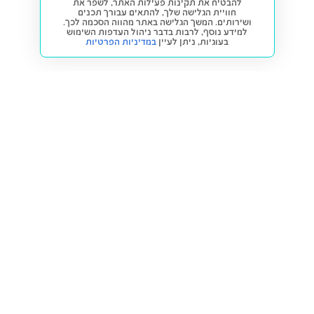
להבטיח את תקינות פעילות האתר, לשפר את
חוויית הגלישה שלך, להתאים עבורך תכנים
ושירותים. המשך הגלישה באתר מהווה הסכמה לכך.
למידע נוסף, לרבות בדבר ניהול העדפות השימוש
בעוגיות,
ניתן לעיין
במדיניות הפרטיות
חזרה למעלה
קנייה ומכירה
פתרונות freesbe
מטרו freesbe