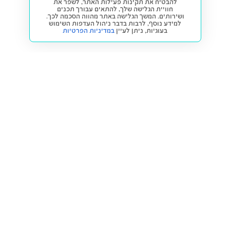
להבטיח את תקינות פעילות האתר, לשפר את
חוויית הגלישה שלך, להתאים עבורך תכנים
ושירותים. המשך הגלישה באתר מהווה הסכמה לכך.
למידע נוסף, לרבות בדבר ניהול העדפות השימוש
בעוגיות,
ניתן לעיין
במדיניות הפרטיות
חזרה למעלה
קנייה ומכירה
פתרונות freesbe
מטרו freesbe