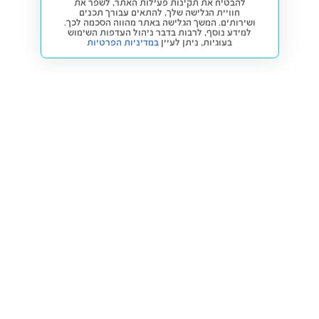
להבטיח את תקינות פעילות האתר, לשפר את
חוויית הגלישה שלך, להתאים עבורך תכנים
ושירותים. המשך הגלישה באתר מהווה הסכמה לכך.
למידע נוסף, לרבות בדבר ניהול העדפות השימוש
בעוגיות,
ניתן לעיין
במדיניות הפרטיות
חזרה למעלה
קנייה ומכירה
פתרונות freesbe
מטרו freesbe