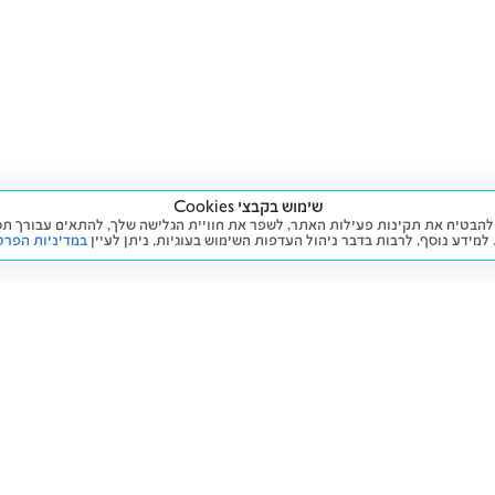
שימוש בקבצי Cookies
ה שימוש בעוגיות (Cookies) על מנת להבטיח את תקינות פעילות האתר, לשפר את חוויית הגלישה שלך, לה
 למידע נוסף, לרבות בדבר ניהול העדפות השימוש בעוגיות,
ניתן לעיין
במדיניות הפרט
שירות
מידע ומדיניות
 חדש
זימון תור לטיפול
הצהרת נגישות
יד שנייה
הליסינג שלי
תנאי השימוש