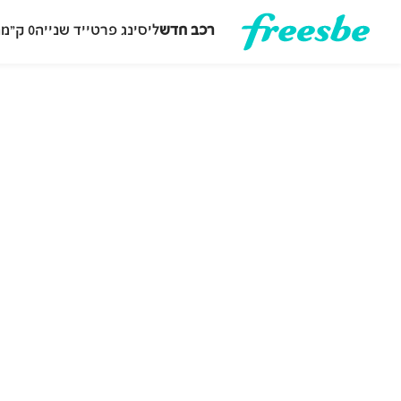
רכב חדש
ליסינג פרטי
יד שנייה
0 ק״מ
ה