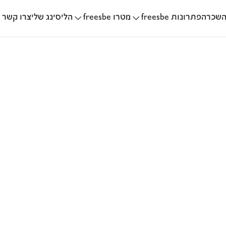
שכרה
הליסינג שלי
פתרונות freesbe
מטרו freesbe
צרו קשר