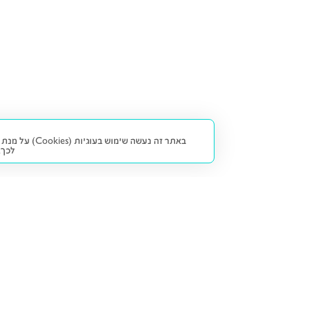
באתר זה נעש
לכך.
קנייה ומכירה
פתרונות freesbe
מטרו freesbe
רכב חדש
מימון
דו גלגלי
ליסינג פרטי
ביטוח
דו גלגלי 