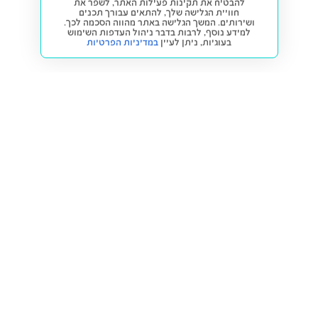
להבטיח את תקינות פעילות האתר, לשפר את
חוויית הגלישה שלך, להתאים עבורך תכנים
ושירותים. המשך הגלישה באתר מהווה הסכמה לכך.
למידע נוסף, לרבות בדבר ניהול העדפות השימוש
בעוגיות,
ניתן לעיין
במדיניות הפרטיות
חזרה למעלה
קנייה ומכירה
פתרונות freesbe
מטרו freesbe