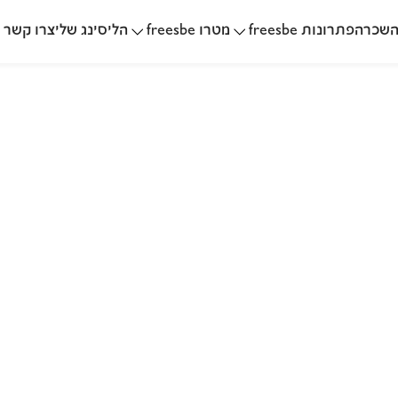
שכרה
הליסינג שלי
פתרונות freesbe
מטרו freesbe
צרו קשר