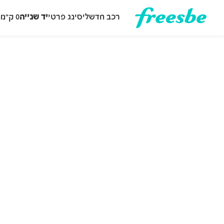
רכב חדש
ליסינג פרטי
יד שנייה
0 ק״מ
ה