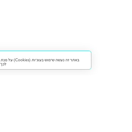
באתר זה נעש
לכך.
קנייה ומכירה
פתרונות freesbe
מטרו freesbe
רכב חדש
מימון
דו גלגלי
ליסינג פרטי
ביטוח
דו גלגלי 