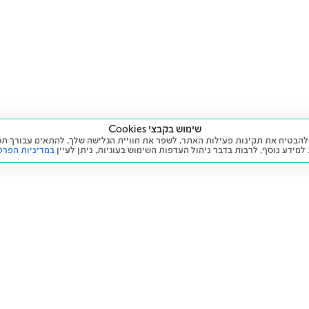
שימוש בקבצי Cookies
ה שימוש בעוגיות (Cookies) על מנת להבטיח את תקינות פעילות האתר, לשפר את חוויית הגלישה שלך, לה
 למידע נוסף, לרבות בדבר ניהול העדפות השימוש בעוגיות,
ניתן לעיין
במדיניות הפרט
שירות
מידע ומדיניות
 חדש
זימון תור לטיפול
הצהרת נגישות
יד שנייה
הליסינג שלי
תנאי השימוש