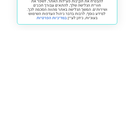
להבטיח את תקינות פעילות האתר, לשפר את
חוויית הגלישה שלך, להתאים עבורך תכנים
ושירותים. המשך הגלישה באתר מהווה הסכמה לכך.
למידע נוסף, לרבות בדבר ניהול העדפות השימוש
בעוגיות,
ניתן לעיין
במדיניות הפרטיות
חזרה למעלה
קנייה ומכירה
פתרונות freesbe
מטרו freesbe