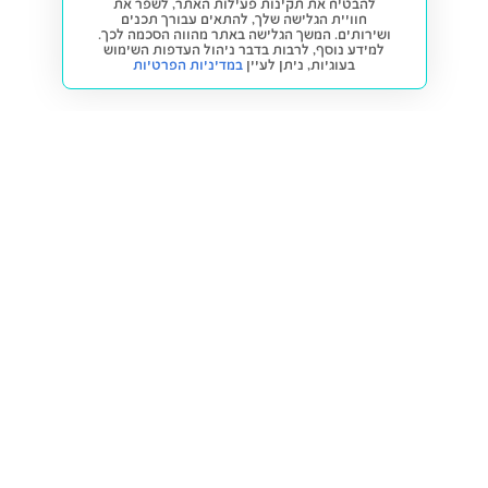
להבטיח את תקינות פעילות האתר, לשפר את
חוויית הגלישה שלך, להתאים עבורך תכנים
ושירותים. המשך הגלישה באתר מהווה הסכמה לכך.
למידע נוסף, לרבות בדבר ניהול העדפות השימוש
בעוגיות,
ניתן לעיין
במדיניות הפרטיות
חזרה למעלה
קנייה ומכירה
פתרונות freesbe
מטרו freesbe