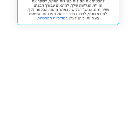
להבטיח את תקינות פעילות האתר, לשפר את
חוויית הגלישה שלך, להתאים עבורך תכנים
ושירותים. המשך הגלישה באתר מהווה הסכמה לכך.
למידע נוסף, לרבות בדבר ניהול העדפות השימוש
בעוגיות,
ניתן לעיין
במדיניות הפרטיות
חזרה למעלה
קנייה ומכירה
פתרונות freesbe
מטרו freesbe