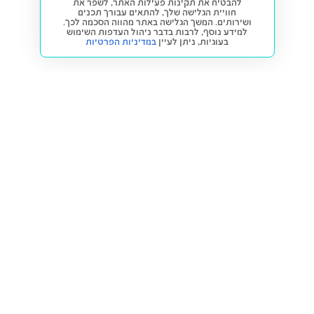
להבטיח את תקינות פעילות האתר, לשפר את
חוויית הגלישה שלך, להתאים עבורך תכנים
ושירותים. המשך הגלישה באתר מהווה הסכמה לכך.
למידע נוסף, לרבות בדבר ניהול העדפות השימוש
בעוגיות,
ניתן לעיין
במדיניות הפרטיות
חזרה למעלה
קנייה ומכירה
פתרונות freesbe
מטרו freesbe