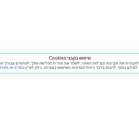
שימוש בקבצי Cookies
ה שימוש בעוגיות (Cookies) על מנת להבטיח את תקינות פעילות האתר, לשפר את חוויית הגלישה שלך, לה
 למידע נוסף, לרבות בדבר ניהול העדפות השימוש בעוגיות,
ניתן לעיין
במדיניות הפרט
שירות
מידע ומדיניות
 חדש
זימון תור לטיפול
הצהרת נגישות
יד שנייה
הליסינג שלי
תנאי השימוש