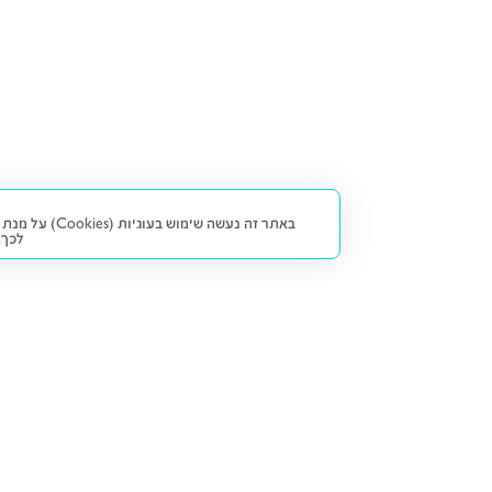
באתר זה נעש
לכך.
קנייה ומכירה
פתרונות freesbe
מטרו freesbe
רכב חדש
מימון
דו גלגלי
ליסינג פרטי
ביטוח
דו גלגלי 