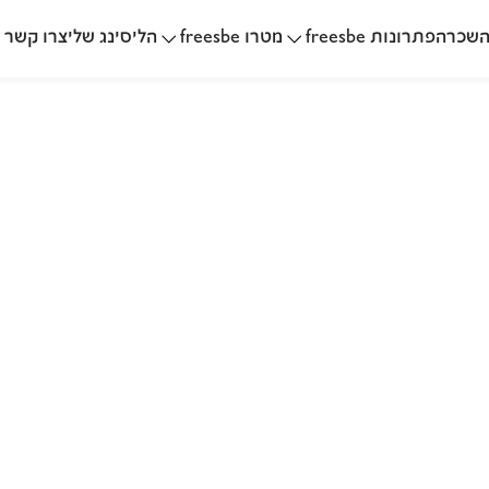
שכרה
הליסינג שלי
פתרונות freesbe
מטרו freesbe
צרו קשר