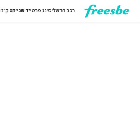
רכב חדש
ליסינג פרטי
יד שנייה
0 ק״מ
ה