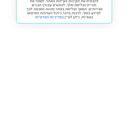
להבטיח את תקינות פעילות האתר, לשפר את
חוויית הגלישה שלך, להתאים עבורך תכנים
ושירותים. המשך הגלישה באתר מהווה הסכמה לכך.
למידע נוסף, לרבות בדבר ניהול העדפות השימוש
בעוגיות,
ניתן לעיין
במדיניות הפרטיות
חזרה למעלה
קנייה ומכירה
פתרונות freesbe
מטרו freesbe