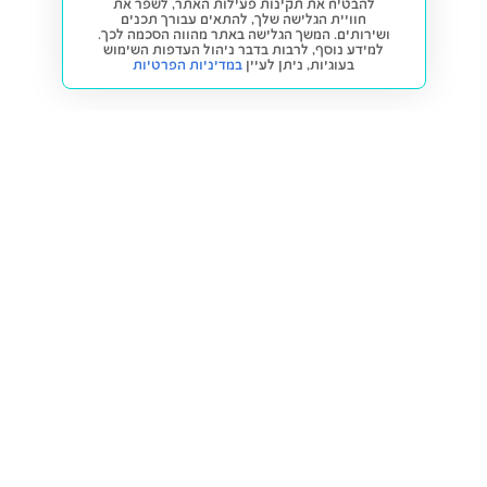
להבטיח את תקינות פעילות האתר, לשפר את
חוויית הגלישה שלך, להתאים עבורך תכנים
ושירותים. המשך הגלישה באתר מהווה הסכמה לכך.
למידע נוסף, לרבות בדבר ניהול העדפות השימוש
בעוגיות,
ניתן לעיין
במדיניות הפרטיות
חזרה למעלה
קנייה ומכירה
פתרונות freesbe
מטרו freesbe