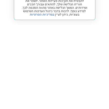
להבטיח את תקינות פעילות האתר, לשפר את
חוויית הגלישה שלך, להתאים עבורך תכנים
ושירותים. המשך הגלישה באתר מהווה הסכמה לכך.
למידע נוסף, לרבות בדבר ניהול העדפות השימוש
בעוגיות,
ניתן לעיין
במדיניות הפרטיות
חזרה למעלה
קנייה ומכירה
פתרונות freesbe
מטרו freesbe