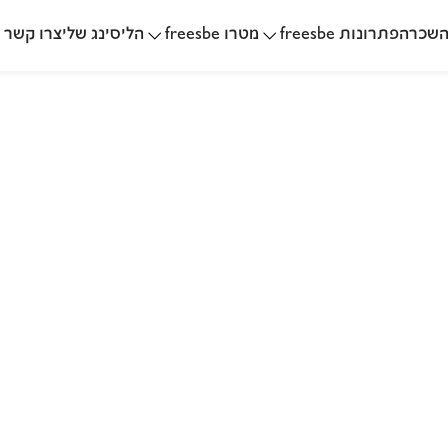
שכרה
הליסינג שלי
פתרונות freesbe
מטרו freesbe
צרו קשר