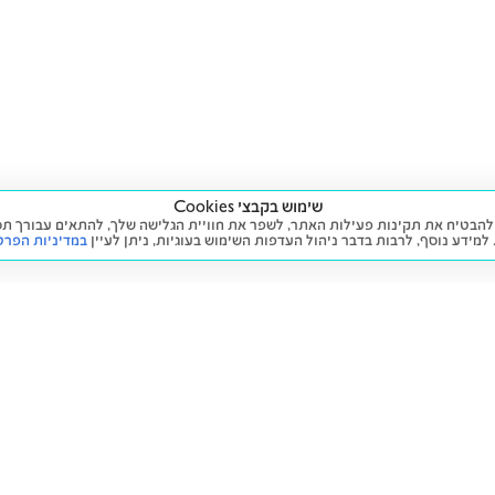
שימוש בקבצי Cookies
ה שימוש בעוגיות (Cookies) על מנת להבטיח את תקינות פעילות האתר, לשפר את חוויית הגלישה שלך, לה
 למידע נוסף, לרבות בדבר ניהול העדפות השימוש בעוגיות,
ניתן לעיין
במדיניות הפרט
שירות
מידע ומדיניות
 חדש
זימון תור לטיפול
הצהרת נגישות
יד שנייה
הליסינג שלי
תנאי השימוש