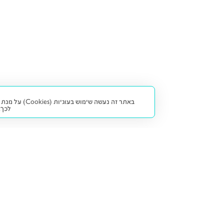
באתר זה נעש
לכך.
קנייה ומכירה
פתרונות freesbe
מטרו freesbe
רכב חדש
מימון
דו גלגלי
ליסינג פרטי
ביטוח
דו גלגלי 