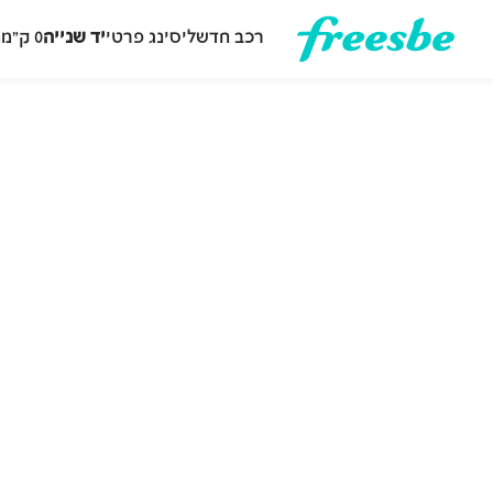
רכב חדש
ליסינג פרטי
יד שנייה
0 ק״מ
ה