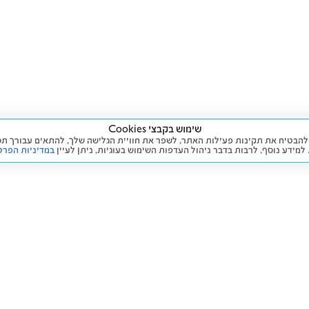
שימוש בקבצי Cookies
ה שימוש בעוגיות (Cookies) על מנת להבטיח את תקינות פעילות האתר, לשפר את חוויית הגלישה שלך, לה
 למידע נוסף, לרבות בדבר ניהול העדפות השימוש בעוגיות,
ניתן לעיין
במדיניות הפרט
שירות
מידע ומדיניות
 חדש
זימון תור לטיפול
הצהרת נגישות
יד שנייה
הליסינג שלי
תנאי השימוש