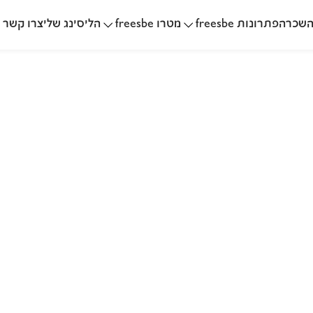
שכרה
הליסינג שלי
פתרונות freesbe
מטרו freesbe
צרו קשר