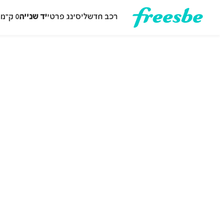
רכב חדש
ליסינג פרטי
יד שנייה
0 ק״מ
ה