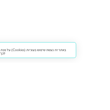
באתר זה נעש
לכך.
קנייה ומכירה
פתרונות freesbe
מטרו freesbe
רכב חדש
מימון
דו גלגלי
ליסינג פרטי
ביטוח
דו גלגלי 