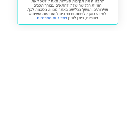
להבטיח את תקינות פעילות האתר, לשפר את
חוויית הגלישה שלך, להתאים עבורך תכנים
ושירותים. המשך הגלישה באתר מהווה הסכמה לכך.
למידע נוסף, לרבות בדבר ניהול העדפות השימוש
בעוגיות,
ניתן לעיין
במדיניות הפרטיות
חזרה למעלה
קנייה ומכירה
פתרונות freesbe
מטרו freesbe