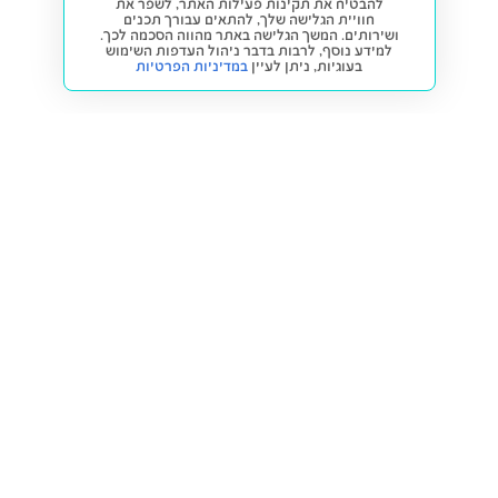
להבטיח את תקינות פעילות האתר, לשפר את
חוויית הגלישה שלך, להתאים עבורך תכנים
ושירותים. המשך הגלישה באתר מהווה הסכמה לכך.
למידע נוסף, לרבות בדבר ניהול העדפות השימוש
בעוגיות,
ניתן לעיין
במדיניות הפרטיות
חזרה למעלה
קנייה ומכירה
פתרונות freesbe
מטרו freesbe