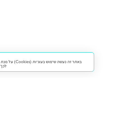
באתר זה נעש
לכך.
קנייה ומכירה
פתרונות freesbe
מטרו freesbe
רכב חדש
מימון
דו גלגלי
ליסינג פרטי
ביטוח
דו גלגלי 