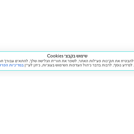
שימוש בקבצי Cookies
ה שימוש בעוגיות (Cookies) על מנת להבטיח את תקינות פעילות האתר, לשפר את חוויית הגלישה שלך, לה
 למידע נוסף, לרבות בדבר ניהול העדפות השימוש בעוגיות,
ניתן לעיין
במדיניות הפרט
שירות
מידע ומדיניות
 חדש
זימון תור לטיפול
הצהרת נגישות
יד שנייה
הליסינג שלי
תנאי השימוש