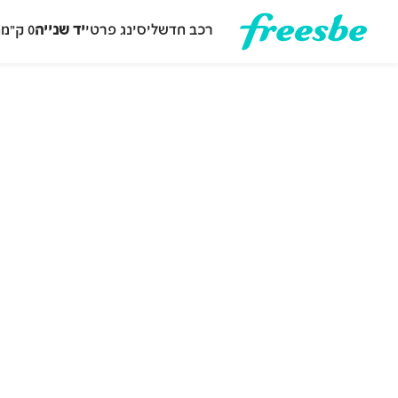
רכב חדש
ליסינג פרטי
יד שנייה
0 ק״מ
ה