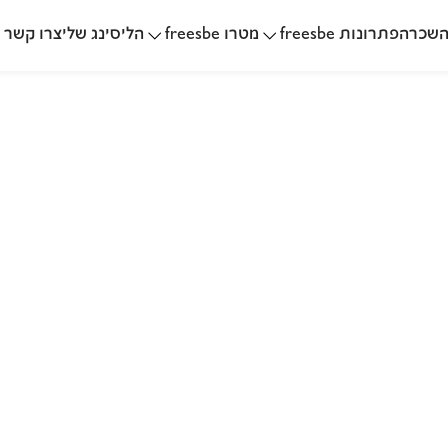
שכרה
הליסינג שלי
פתרונות freesbe
מטרו freesbe
צרו קשר