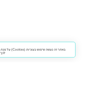
באתר זה נעש
לכך.
קנייה ומכירה
פתרונות freesbe
מטרו freesbe
רכב חדש
מימון
דו גלגלי
ליסינג פרטי
ביטוח
דו גלגלי 