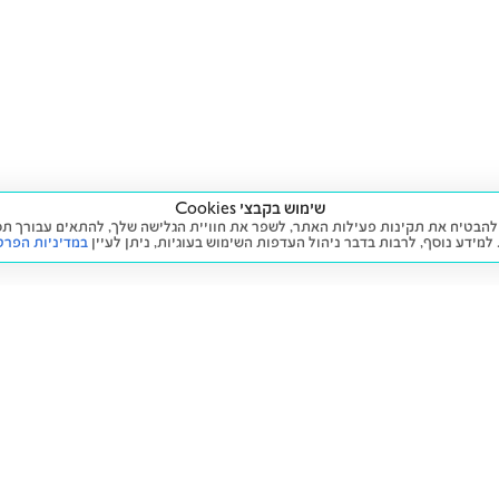
שימוש בקבצי Cookies
ה שימוש בעוגיות (Cookies) על מנת להבטיח את תקינות פעילות האתר, לשפר את חוויית הגלישה שלך, לה
 למידע נוסף, לרבות בדבר ניהול העדפות השימוש בעוגיות,
ניתן לעיין
במדיניות הפרט
שירות
מידע ומדיניות
 חדש
זימון תור לטיפול
הצהרת נגישות
יד שנייה
הליסינג שלי
תנאי השימוש