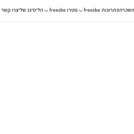
שכרה
הליסינג שלי
פתרונות freesbe
מטרו freesbe
צרו קשר