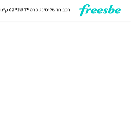
רכב חדש
ליסינג פרטי
יד שנייה
0 ק״מ
ה