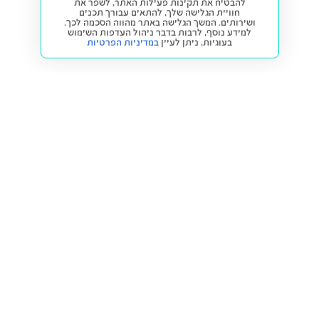
להבטיח את תקינות פעילות האתר, לשפר את
חוויית הגלישה שלך, להתאים עבורך תכנים
ושירותים. המשך הגלישה באתר מהווה הסכמה לכך.
למידע נוסף, לרבות בדבר ניהול העדפות השימוש
בעוגיות,
ניתן לעיין
במדיניות הפרטיות
חזרה למעלה
קנייה ומכירה
פתרונות freesbe
מטרו freesbe