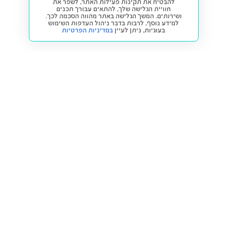
להבטיח את תקינות פעילות האתר, לשפר את
חוויית הגלישה שלך, להתאים עבורך תכנים
ושירותים. המשך הגלישה באתר מהווה הסכמה לכך.
למידע נוסף, לרבות בדבר ניהול העדפות השימוש
בעוגיות,
ניתן לעיין
במדיניות הפרטיות
חזרה למעלה
קנייה ומכירה
פתרונות freesbe
מטרו freesbe