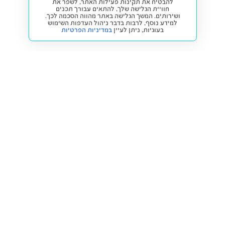
להבטיח את תקינות פעילות האתר, לשפר את
חוויית הגלישה שלך, להתאים עבורך תכנים
ושירותים. המשך הגלישה באתר מהווה הסכמה לכך.
למידע נוסף, לרבות בדבר ניהול העדפות השימוש
בעוגיות,
ניתן לעיין
במדיניות הפרטיות
חזרה למעלה
קנייה ומכירה
פתרונות freesbe
מטרו freesbe