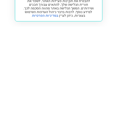
להבטיח את תקינות פעילות האתר, לשפר את
חוויית הגלישה שלך, להתאים עבורך תכנים
ושירותים. המשך הגלישה באתר מהווה הסכמה לכך.
למידע נוסף, לרבות בדבר ניהול העדפות השימוש
בעוגיות,
ניתן לעיין
במדיניות הפרטיות
חזרה למעלה
קנייה ומכירה
פתרונות freesbe
מטרו freesbe