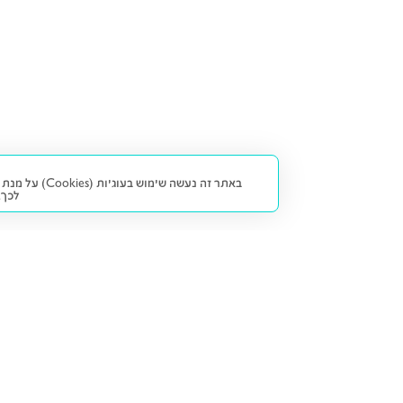
באתר זה נעש
לכך.
קנייה ומכירה
פתרונות freesbe
מטרו freesbe
רכב חדש
מימון
דו גלגלי
ליסינג פרטי
ביטוח
דו גלגלי 