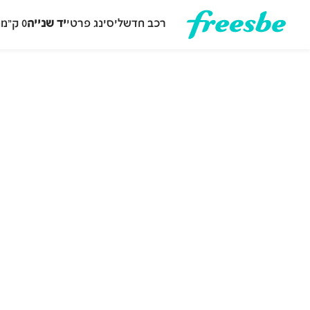
רכב חדש
ליסינג פרטי
יד שנייה
0 ק״מ
ה