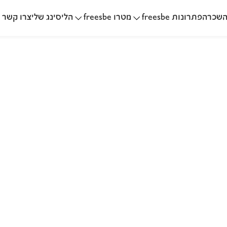
שכרה
הליסינג שלי
פתרונות freesbe
מטרו freesbe
צרו קשר