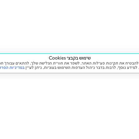
שימוש בקבצי Cookies
ה שימוש בעוגיות (Cookies) על מנת להבטיח את תקינות פעילות האתר, לשפר את חוויית הגלישה שלך, לה
 למידע נוסף, לרבות בדבר ניהול העדפות השימוש בעוגיות,
ניתן לעיין
במדיניות הפרט
שירות
מידע ומדיניות
 חדש
זימון תור לטיפול
הצהרת נגישות
יד שנייה
הליסינג שלי
תנאי השימוש