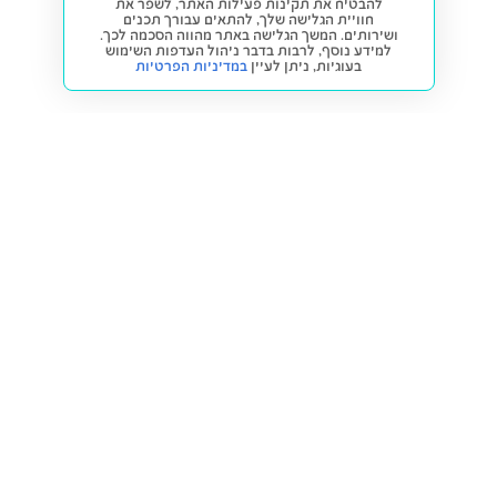
להבטיח את תקינות פעילות האתר, לשפר את
חוויית הגלישה שלך, להתאים עבורך תכנים
ושירותים. המשך הגלישה באתר מהווה הסכמה לכך.
למידע נוסף, לרבות בדבר ניהול העדפות השימוש
בעוגיות,
ניתן לעיין
במדיניות הפרטיות
חזרה למעלה
קנייה ומכירה
פתרונות freesbe
מטרו freesbe