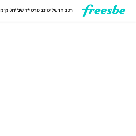
רכב חדש
ליסינג פרטי
יד שנייה
0 ק״מ
ה