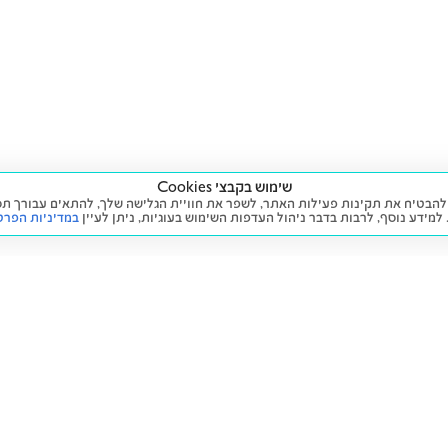
שימוש בקבצי Cookies
ה שימוש בעוגיות (Cookies) על מנת להבטיח את תקינות פעילות האתר, לשפר את חוויית הגלישה שלך, לה
 למידע נוסף, לרבות בדבר ניהול העדפות השימוש בעוגיות,
ניתן לעיין
במדיניות הפרט
שירות
מידע ומדיניות
 חדש
זימון תור לטיפול
הצהרת נגישות
יד שנייה
הליסינג שלי
תנאי השימוש