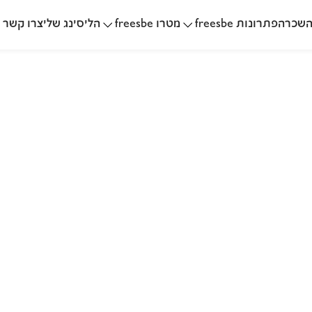
שכרה
הליסינג שלי
פתרונות freesbe
מטרו freesbe
צרו קשר