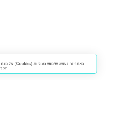
באתר זה נעש
לכך.
קנייה ומכירה
פתרונות freesbe
מטרו freesbe
רכב חדש
מימון
דו גלגלי
ליסינג פרטי
ביטוח
דו גלגלי 