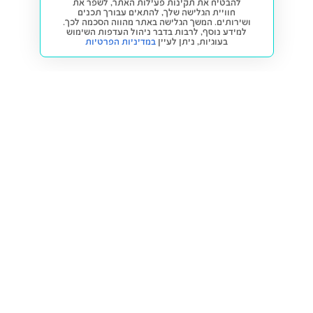
להבטיח את תקינות פעילות האתר, לשפר את
חוויית הגלישה שלך, להתאים עבורך תכנים
ושירותים. המשך הגלישה באתר מהווה הסכמה לכך.
למידע נוסף, לרבות בדבר ניהול העדפות השימוש
בעוגיות,
ניתן לעיין
במדיניות הפרטיות
חזרה למעלה
קנייה ומכירה
פתרונות freesbe
מטרו freesbe