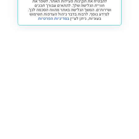
להבטיח את תקינות פעילות האתר, לשפר את
חוויית הגלישה שלך, להתאים עבורך תכנים
ושירותים. המשך הגלישה באתר מהווה הסכמה לכך.
למידע נוסף, לרבות בדבר ניהול העדפות השימוש
בעוגיות,
ניתן לעיין
במדיניות הפרטיות
חזרה למעלה
קנייה ומכירה
פתרונות freesbe
מטרו freesbe