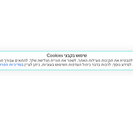
שימוש בקבצי Cookies
ה שימוש בעוגיות (Cookies) על מנת להבטיח את תקינות פעילות האתר, לשפר את חוויית הגלישה שלך, לה
 למידע נוסף, לרבות בדבר ניהול העדפות השימוש בעוגיות,
ניתן לעיין
במדיניות הפרט
שירות
מידע ומדיניות
 חדש
זימון תור לטיפול
הצהרת נגישות
יד שנייה
הליסינג שלי
תנאי השימוש