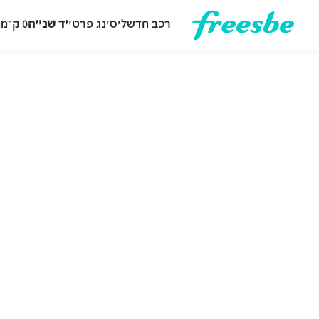
רכב חדש
ליסינג פרטי
יד שנייה
0 ק״מ
ה