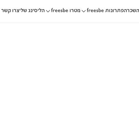
שכרה
הליסינג שלי
פתרונות freesbe
מטרו freesbe
צרו קשר