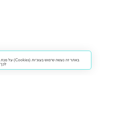
באתר זה נעש
לכך.
קנייה ומכירה
פתרונות freesbe
מטרו freesbe
רכב חדש
מימון
דו גלגלי
ליסינג פרטי
ביטוח
דו גלגלי 