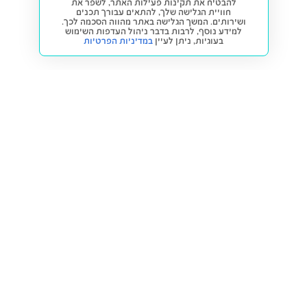
להבטיח את תקינות פעילות האתר, לשפר את
חוויית הגלישה שלך, להתאים עבורך תכנים
ושירותים. המשך הגלישה באתר מהווה הסכמה לכך.
למידע נוסף, לרבות בדבר ניהול העדפות השימוש
בעוגיות,
ניתן לעיין
במדיניות הפרטיות
חזרה למעלה
קנייה ומכירה
פתרונות freesbe
מטרו freesbe