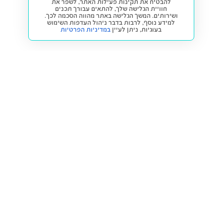
להבטיח את תקינות פעילות האתר, לשפר את
חוויית הגלישה שלך, להתאים עבורך תכנים
ושירותים. המשך הגלישה באתר מהווה הסכמה לכך.
למידע נוסף, לרבות בדבר ניהול העדפות השימוש
בעוגיות,
ניתן לעיין
במדיניות הפרטיות
חזרה למעלה
קנייה ומכירה
פתרונות freesbe
מטרו freesbe