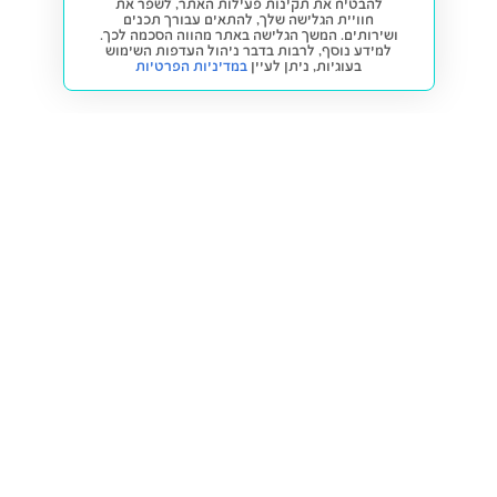
להבטיח את תקינות פעילות האתר, לשפר את
חוויית הגלישה שלך, להתאים עבורך תכנים
ושירותים. המשך הגלישה באתר מהווה הסכמה לכך.
למידע נוסף, לרבות בדבר ניהול העדפות השימוש
בעוגיות,
ניתן לעיין
במדיניות הפרטיות
חזרה למעלה
קנייה ומכירה
פתרונות freesbe
מטרו freesbe