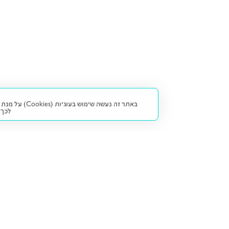
באתר זה נעש
לכך.
קנייה ומכירה
פתרונות freesbe
מטרו freesbe
רכב חדש
מימון
דו גלגלי
ליסינג פרטי
ביטוח
דו גלגלי 