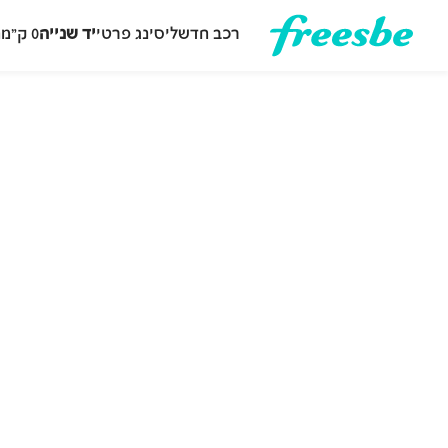
רכב חדש
ליסינג פרטי
יד שנייה
0 ק״מ
ה