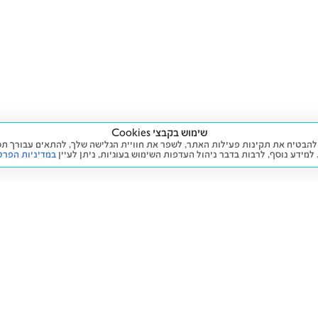
שימוש בקבצי Cookies
ה שימוש בעוגיות (Cookies) על מנת להבטיח את תקינות פעילות האתר, לשפר את חוויית הגלישה שלך, לה
 למידע נוסף, לרבות בדבר ניהול העדפות השימוש בעוגיות,
ניתן לעיין
במדיניות הפרט
שירות
מידע ומדיניות
 חדש
זימון תור לטיפול
הצהרת נגישות
יד שנייה
הליסינג שלי
תנאי השימוש