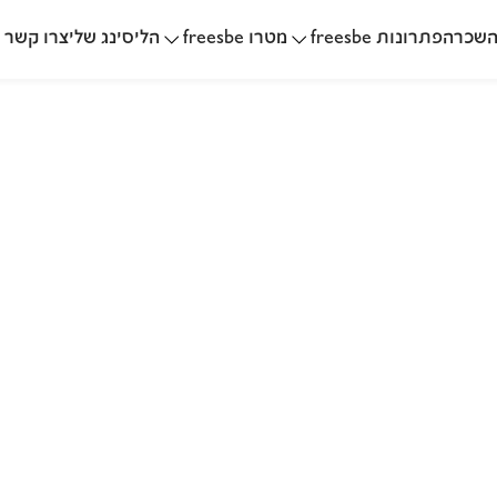
שכרה
הליסינג שלי
פתרונות freesbe
מטרו freesbe
צרו קשר