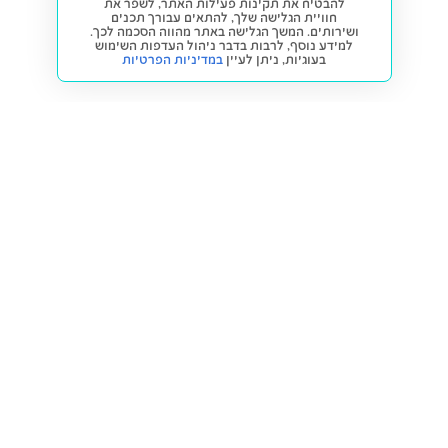
להבטיח את תקינות פעילות האתר, לשפר את
חוויית הגלישה שלך, להתאים עבורך תכנים
ושירותים. המשך הגלישה באתר מהווה הסכמה לכך.
למידע נוסף, לרבות בדבר ניהול העדפות השימוש
בעוגיות,
ניתן לעיין
במדיניות הפרטיות
חזרה למעלה
קנייה ומכירה
פתרונות freesbe
מטרו freesbe