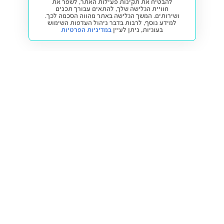
להבטיח את תקינות פעילות האתר, לשפר את
חוויית הגלישה שלך, להתאים עבורך תכנים
ושירותים. המשך הגלישה באתר מהווה הסכמה לכך.
למידע נוסף, לרבות בדבר ניהול העדפות השימוש
בעוגיות,
ניתן לעיין
במדיניות הפרטיות
חזרה למעלה
קנייה ומכירה
פתרונות freesbe
מטרו freesbe