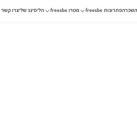
שכרה
הליסינג שלי
פתרונות freesbe
מטרו freesbe
צרו קשר