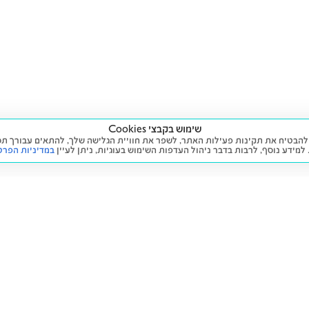
שימוש בקבצי Cookies
ה שימוש בעוגיות (Cookies) על מנת להבטיח את תקינות פעילות האתר, לשפר את חוויית הגלישה שלך, לה
 למידע נוסף, לרבות בדבר ניהול העדפות השימוש בעוגיות,
ניתן לעיין
במדיניות הפרט
שירות
מידע ומדיניות
 חדש
זימון תור לטיפול
הצהרת נגישות
יד שנייה
הליסינג שלי
תנאי השימוש