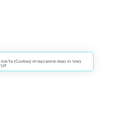
באתר זה נעש
לכך.
קנייה ומכירה
פתרונות freesbe
מטרו freesbe
רכב חדש
מימון
דו גלגלי
ליסינג פרטי
ביטוח
דו גלגלי 