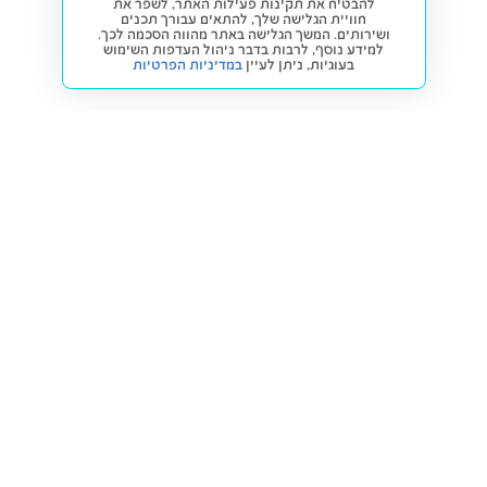
להבטיח את תקינות פעילות האתר, לשפר את
חוויית הגלישה שלך, להתאים עבורך תכנים
ושירותים. המשך הגלישה באתר מהווה הסכמה לכך.
למידע נוסף, לרבות בדבר ניהול העדפות השימוש
בעוגיות,
ניתן לעיין
במדיניות הפרטיות
חזרה למעלה
קנייה ומכירה
פתרונות freesbe
מטרו freesbe