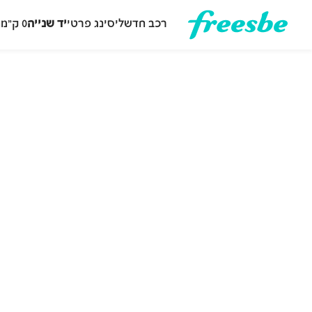
רכב חדש
ליסינג פרטי
יד שנייה
0 ק״מ
ה