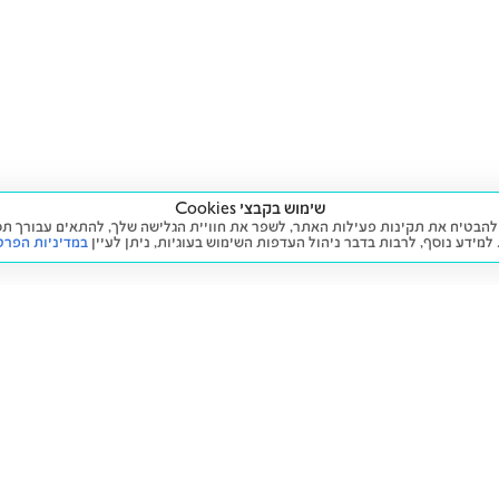
שימוש בקבצי Cookies
ה שימוש בעוגיות (Cookies) על מנת להבטיח את תקינות פעילות האתר, לשפר את חוויית הגלישה שלך, לה
 למידע נוסף, לרבות בדבר ניהול העדפות השימוש בעוגיות,
ניתן לעיין
במדיניות הפרט
שירות
מידע ומדיניות
 חדש
זימון תור לטיפול
הצהרת נגישות
יד שנייה
הליסינג שלי
תנאי השימוש