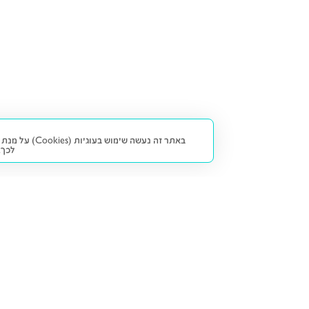
באתר זה נעש
לכך.
קנייה ומכירה
פתרונות freesbe
מטרו freesbe
רכב חדש
מימון
דו גלגלי
ליסינג פרטי
ביטוח
דו גלגלי 