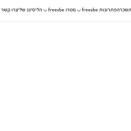
שכרה
הליסינג שלי
פתרונות freesbe
מטרו freesbe
צרו קשר