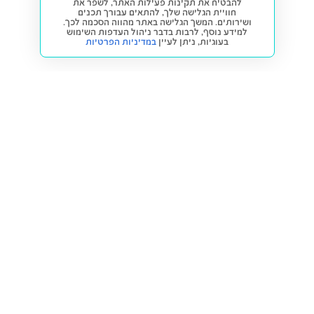
להבטיח את תקינות פעילות האתר, לשפר את
חוויית הגלישה שלך, להתאים עבורך תכנים
ושירותים. המשך הגלישה באתר מהווה הסכמה לכך.
למידע נוסף, לרבות בדבר ניהול העדפות השימוש
בעוגיות,
ניתן לעיין
במדיניות הפרטיות
חזרה למעלה
קנייה ומכירה
פתרונות freesbe
מטרו freesbe