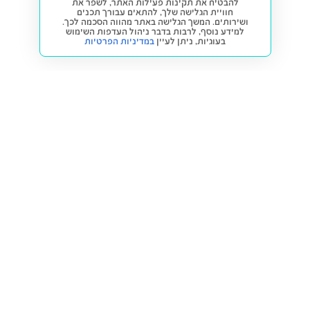
להבטיח את תקינות פעילות האתר, לשפר את
חוויית הגלישה שלך, להתאים עבורך תכנים
ושירותים. המשך הגלישה באתר מהווה הסכמה לכך.
למידע נוסף, לרבות בדבר ניהול העדפות השימוש
בעוגיות,
ניתן לעיין
במדיניות הפרטיות
חזרה למעלה
קנייה ומכירה
פתרונות freesbe
מטרו freesbe