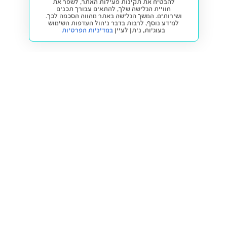
להבטיח את תקינות פעילות האתר, לשפר את
חוויית הגלישה שלך, להתאים עבורך תכנים
ושירותים. המשך הגלישה באתר מהווה הסכמה לכך.
למידע נוסף, לרבות בדבר ניהול העדפות השימוש
בעוגיות,
ניתן לעיין
במדיניות הפרטיות
חזרה למעלה
קנייה ומכירה
פתרונות freesbe
מטרו freesbe