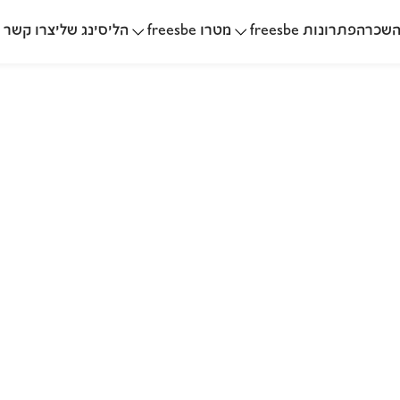
שכרה
הליסינג שלי
פתרונות freesbe
מטרו freesbe
צרו קשר