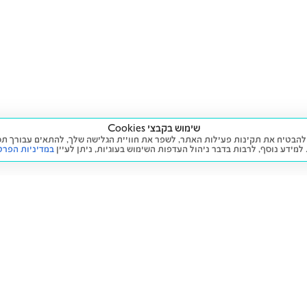
שימוש בקבצי Cookies
ה שימוש בעוגיות (Cookies) על מנת להבטיח את תקינות פעילות האתר, לשפר את חוויית הגלישה שלך, לה
 למידע נוסף, לרבות בדבר ניהול העדפות השימוש בעוגיות,
ניתן לעיין
במדיניות הפרט
שירות
מידע ומדיניות
 חדש
זימון תור לטיפול
הצהרת נגישות
יד שנייה
הליסינג שלי
תנאי השימוש