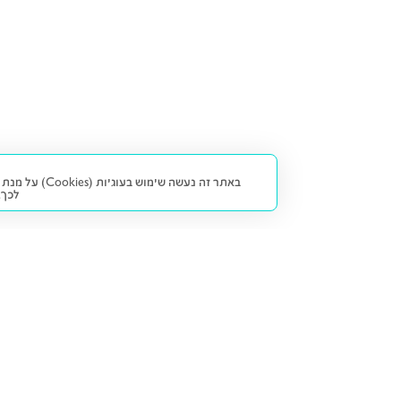
באתר זה נעש
לכך.
קנייה ומכירה
פתרונות freesbe
מטרו freesbe
רכב חדש
מימון
דו גלגלי
ליסינג פרטי
ביטוח
דו גלגלי 