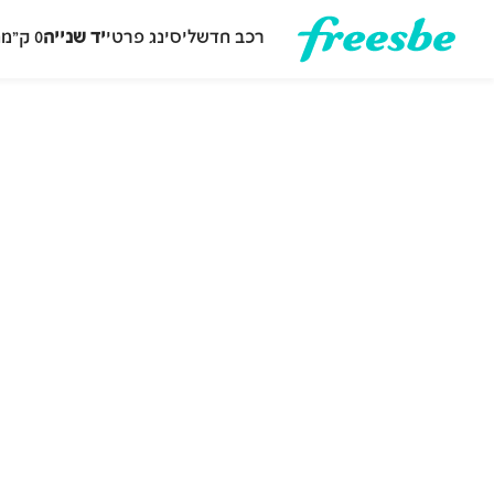
רכב חדש
ליסינג פרטי
יד שנייה
0 ק״מ
ה